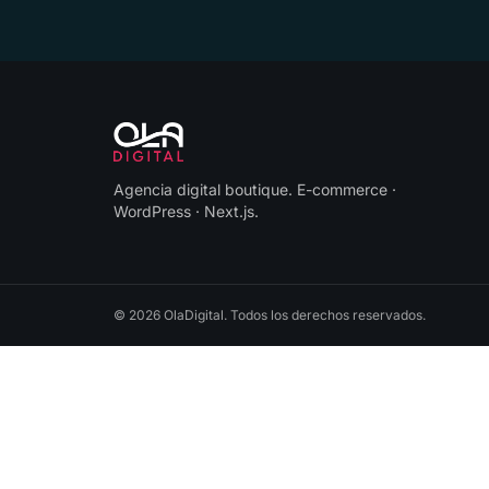
Agencia digital boutique
.
E-commerce ·
WordPress · Next.js
.
©
2026
OlaDigital
. Todos los derechos reservados.