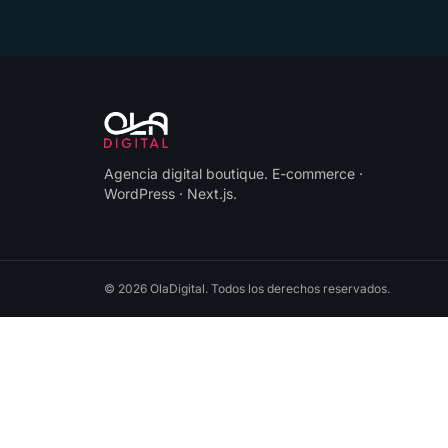
Agencia digital boutique
.
E-commerce ·
WordPress · Next.js
.
©
2026
OlaDigital
. Todos los derechos reservados.