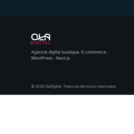
Agencia digital boutique
.
E-commerce ·
WordPress · Next.js
.
©
2026
OlaDigital
. Todos los derechos reservados.