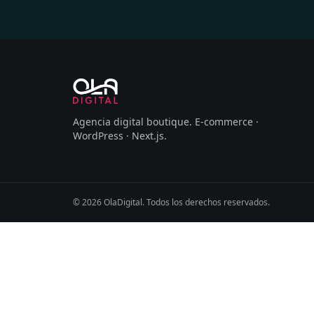
Agencia digital boutique
.
E-commerce ·
WordPress · Next.js
.
©
2026
OlaDigital
. Todos los derechos reservados.