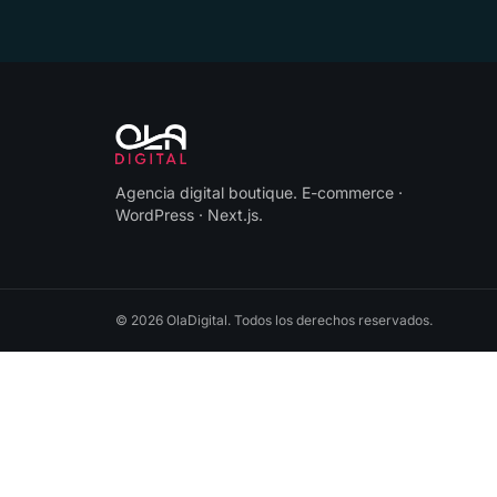
Agencia digital boutique
.
E-commerce ·
WordPress · Next.js
.
©
2026
OlaDigital
. Todos los derechos reservados.