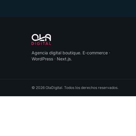
Agencia digital boutique
.
E-commerce ·
WordPress · Next.js
.
©
2026
OlaDigital
. Todos los derechos reservados.