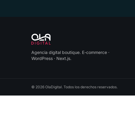
Agencia digital boutique
.
E-commerce ·
WordPress · Next.js
.
©
2026
OlaDigital
. Todos los derechos reservados.