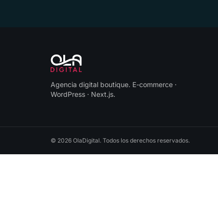
Agencia digital boutique
.
E-commerce ·
WordPress · Next.js
.
©
2026
OlaDigital
. Todos los derechos reservados.