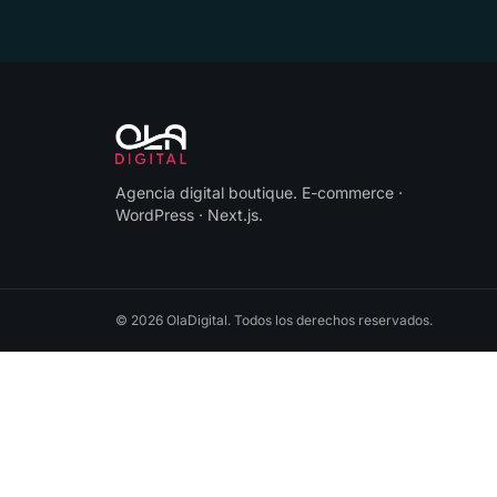
Agencia digital boutique
.
E-commerce ·
WordPress · Next.js
.
©
2026
OlaDigital
. Todos los derechos reservados.