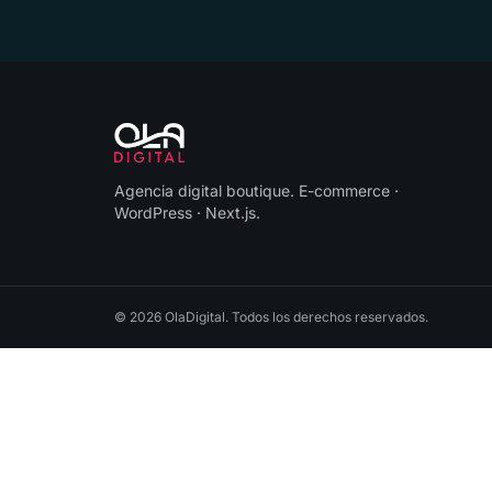
Agencia digital boutique
.
E-commerce ·
WordPress · Next.js
.
©
2026
OlaDigital
. Todos los derechos reservados.