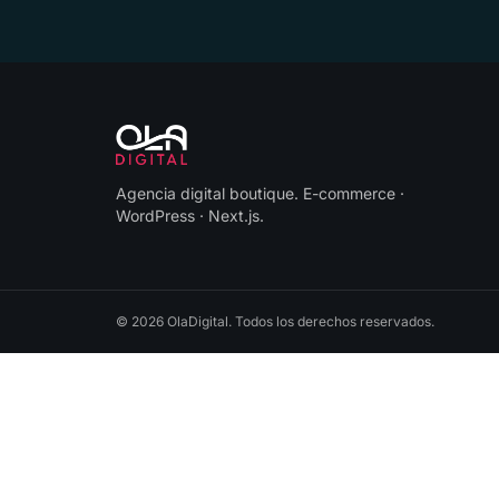
Agencia digital boutique
.
E-commerce ·
WordPress · Next.js
.
©
2026
OlaDigital
. Todos los derechos reservados.