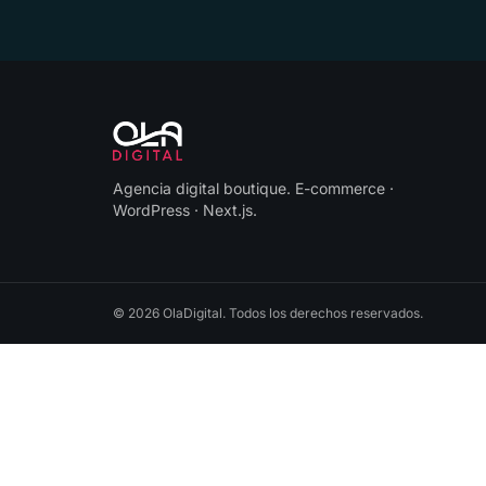
Agencia digital boutique
.
E-commerce ·
WordPress · Next.js
.
©
2026
OlaDigital
. Todos los derechos reservados.