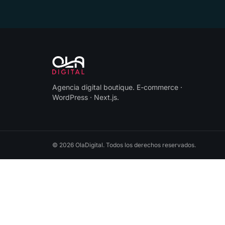
Agencia digital boutique
.
E-commerce ·
WordPress · Next.js
.
©
2026
OlaDigital
. Todos los derechos reservados.