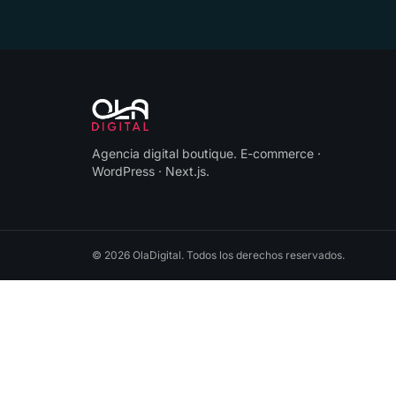
Agencia digital boutique
.
E-commerce ·
WordPress · Next.js
.
©
2026
OlaDigital
. Todos los derechos reservados.