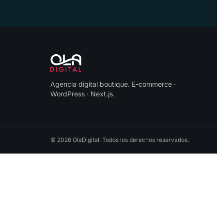
Agencia digital boutique
.
E-commerce ·
WordPress · Next.js
.
©
2026
OlaDigital
. Todos los derechos reservados.