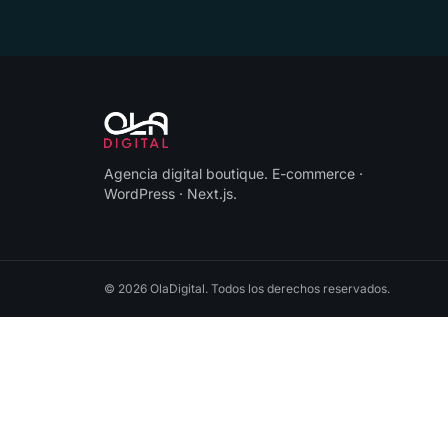
Agencia digital boutique
.
E-commerce ·
WordPress · Next.js
.
©
2026
OlaDigital
. Todos los derechos reservados.