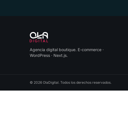
Agencia digital boutique
.
E-commerce ·
WordPress · Next.js
.
©
2026
OlaDigital
. Todos los derechos reservados.