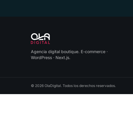
Agencia digital boutique
.
E-commerce ·
WordPress · Next.js
.
©
2026
OlaDigital
. Todos los derechos reservados.