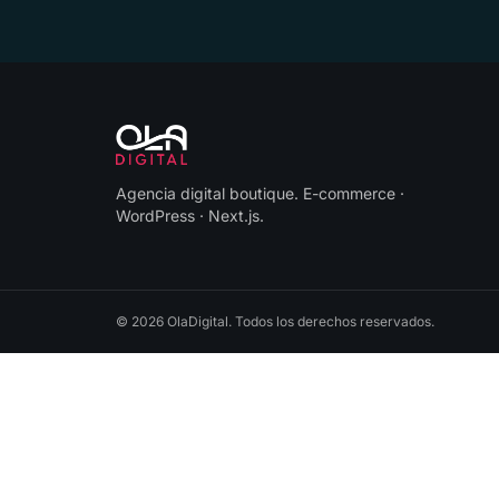
Agencia digital boutique
.
E-commerce ·
WordPress · Next.js
.
©
2026
OlaDigital
. Todos los derechos reservados.