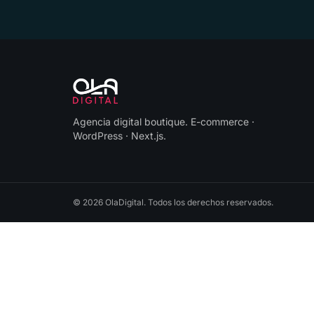
Agencia digital boutique
.
E-commerce ·
WordPress · Next.js
.
©
2026
OlaDigital
. Todos los derechos reservados.