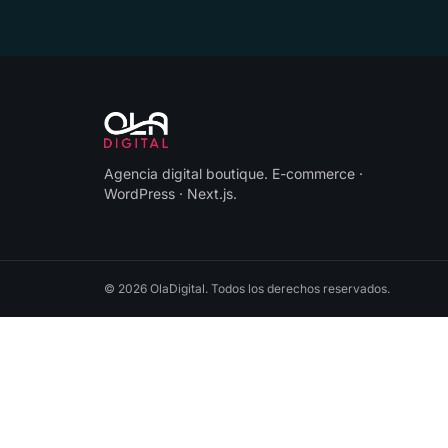
Agencia digital boutique
.
E-commerce ·
WordPress · Next.js
.
©
2026
OlaDigital
. Todos los derechos reservados.