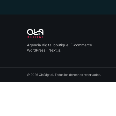
Agencia digital boutique
.
E-commerce ·
WordPress · Next.js
.
©
2026
OlaDigital
. Todos los derechos reservados.