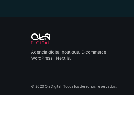
Agencia digital boutique
.
E-commerce ·
WordPress · Next.js
.
©
2026
OlaDigital
. Todos los derechos reservados.