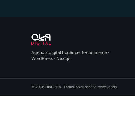
Agencia digital boutique
.
E-commerce ·
WordPress · Next.js
.
©
2026
OlaDigital
. Todos los derechos reservados.