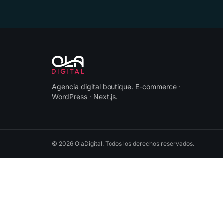
Agencia digital boutique
.
E-commerce ·
WordPress · Next.js
.
©
2026
OlaDigital
. Todos los derechos reservados.