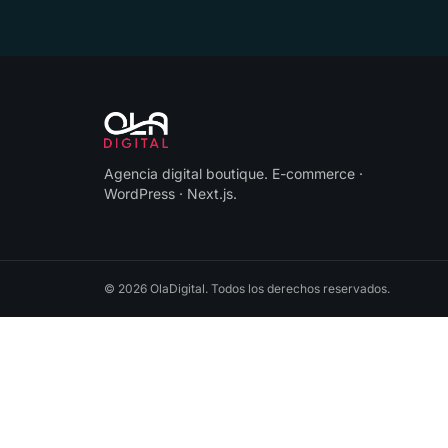
Agencia digital boutique
.
E-commerce ·
WordPress · Next.js
.
©
2026
OlaDigital
. Todos los derechos reservados.