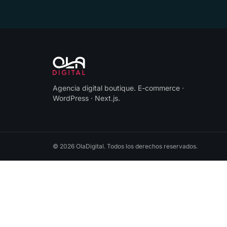
Agencia digital boutique
.
E-commerce ·
WordPress · Next.js
.
©
2026
OlaDigital
. Todos los derechos reservados.