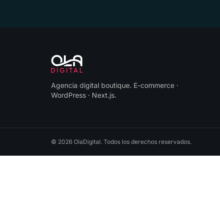
Agencia digital boutique
.
E-commerce ·
WordPress · Next.js
.
©
2026
OlaDigital
. Todos los derechos reservados.