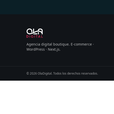
Agencia digital boutique
.
E-commerce ·
WordPress · Next.js
.
©
2026
OlaDigital
. Todos los derechos reservados.