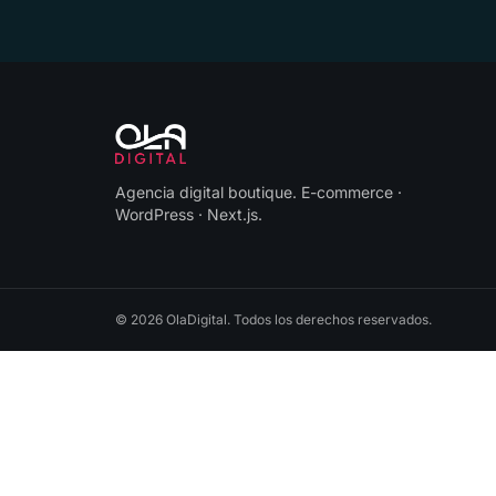
Agencia digital boutique
.
E-commerce ·
WordPress · Next.js
.
©
2026
OlaDigital
. Todos los derechos reservados.