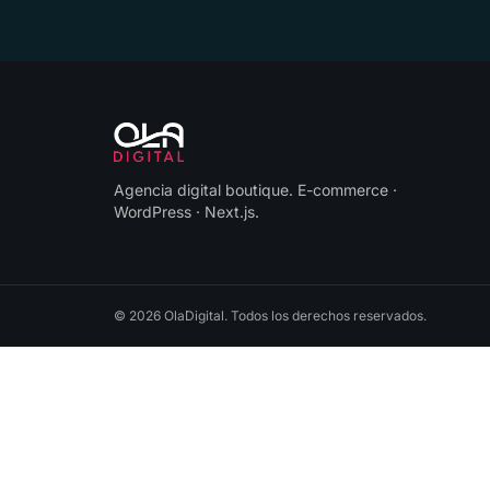
Agencia digital boutique
.
E-commerce ·
WordPress · Next.js
.
©
2026
OlaDigital
. Todos los derechos reservados.