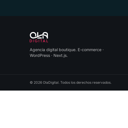
Agencia digital boutique
.
E-commerce ·
WordPress · Next.js
.
©
2026
OlaDigital
. Todos los derechos reservados.