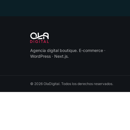
Agencia digital boutique
.
E-commerce ·
WordPress · Next.js
.
©
2026
OlaDigital
. Todos los derechos reservados.