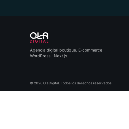
Agencia digital boutique
.
E-commerce ·
WordPress · Next.js
.
©
2026
OlaDigital
. Todos los derechos reservados.