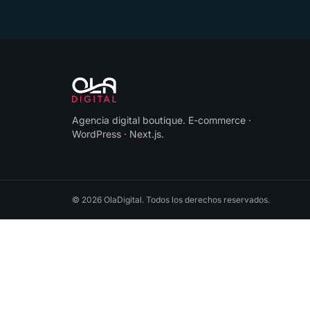
Agencia digital boutique
.
E-commerce ·
WordPress · Next.js
.
©
2026
OlaDigital
. Todos los derechos reservados.