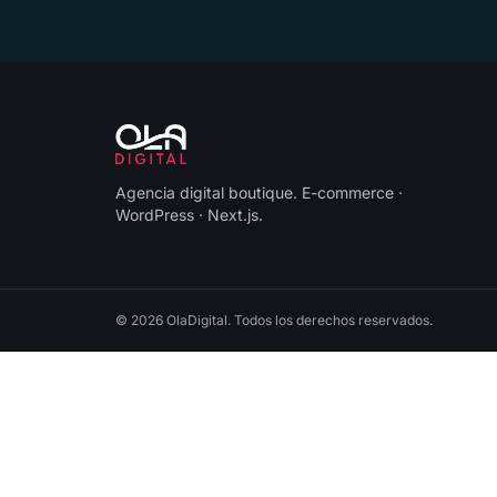
Agencia digital boutique
.
E-commerce ·
WordPress · Next.js
.
©
2026
OlaDigital
. Todos los derechos reservados.