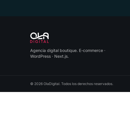
Agencia digital boutique
.
E-commerce ·
WordPress · Next.js
.
©
2026
OlaDigital
. Todos los derechos reservados.