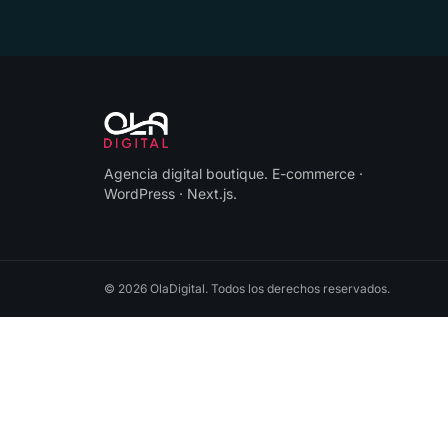
Agencia digital boutique
.
E-commerce ·
WordPress · Next.js
.
©
2026
OlaDigital
. Todos los derechos reservados.