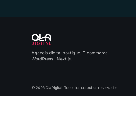
Agencia digital boutique
.
E-commerce ·
WordPress · Next.js
.
©
2026
OlaDigital
. Todos los derechos reservados.