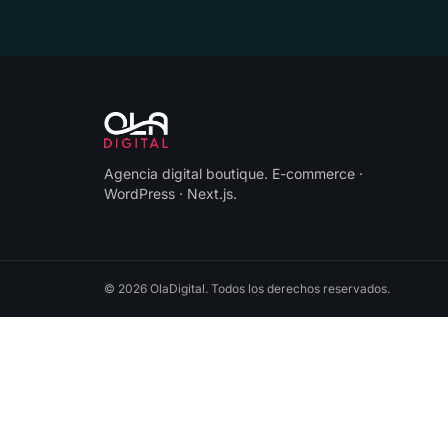
Agencia digital boutique
.
E-commerce ·
WordPress · Next.js
.
©
2026
OlaDigital
. Todos los derechos reservados.