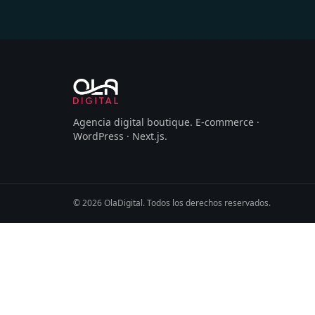
Agencia digital boutique
.
E-commerce ·
WordPress · Next.js
.
©
2026
OlaDigital
. Todos los derechos reservados.