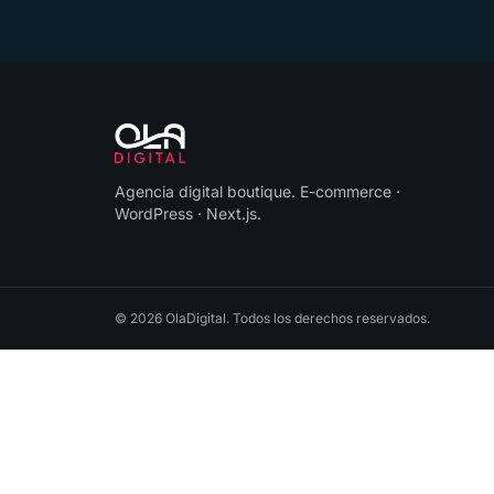
Agencia digital boutique
.
E-commerce ·
WordPress · Next.js
.
©
2026
OlaDigital
. Todos los derechos reservados.