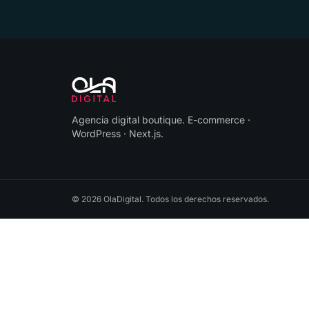
Agencia digital boutique
.
E-commerce ·
WordPress · Next.js
.
©
2026
OlaDigital
. Todos los derechos reservados.