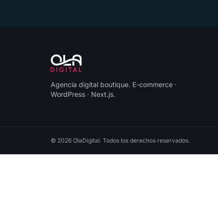
Agencia digital boutique
.
E-commerce ·
WordPress · Next.js
.
©
2026
OlaDigital
. Todos los derechos reservados.