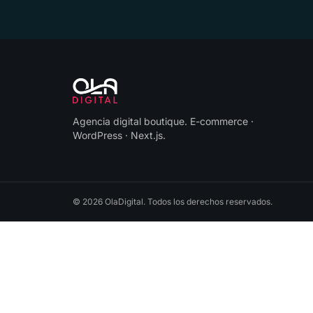
Agencia digital boutique
.
E-commerce ·
WordPress · Next.js
.
©
2026
OlaDigital
. Todos los derechos reservados.