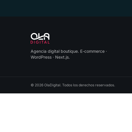
Agencia digital boutique
.
E-commerce ·
WordPress · Next.js
.
©
2026
OlaDigital
. Todos los derechos reservados.